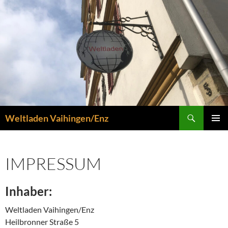
Zum
Inhalt
springen
Suchen
Weltladen Vaihingen/Enz
PRIMÄR
MENÜ
IMPRESSUM
Inhaber:
Weltladen Vaihingen/Enz
Heilbronner Straße 5