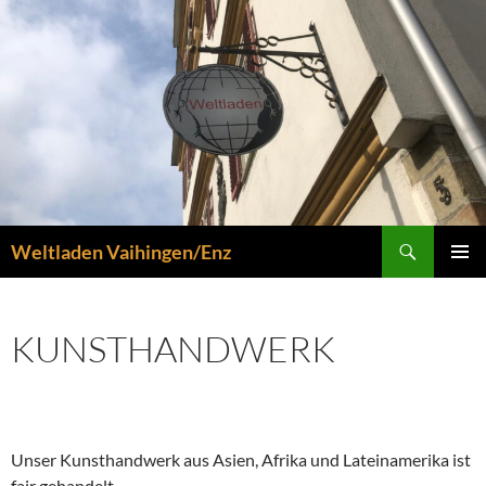
Zum
Inhalt
springen
Suchen
Weltladen Vaihingen/Enz
PRIMÄR
MENÜ
KUNSTHANDWERK
Unser Kunsthandwerk aus Asien, Afrika und Lateinamerika ist
fair gehandelt.