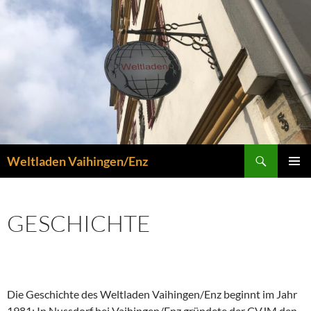
Zum
Inhalt
springen
Suchen
Weltladen Vaihingen/Enz
PRIMÄR
MENÜ
GESCHICHTE
Die Geschichte des Weltladen Vaihingen/Enz beginnt im Jahr
1981: In Nussdorf bei Vaihingen/Enz gründete der CVJM den