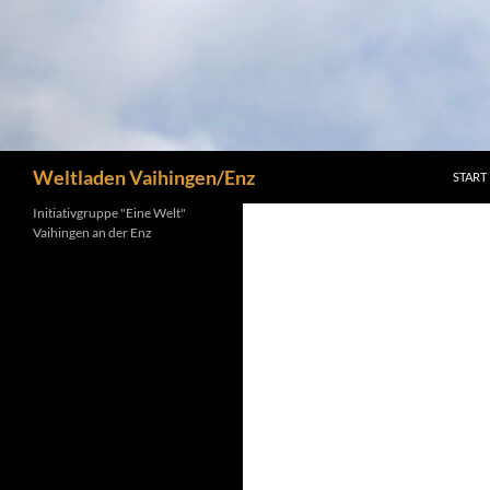
Suchen
Weltladen Vaihingen/Enz
START
Initiativgruppe "Eine Welt"
Vaihingen an der Enz