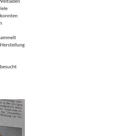
Weltladen
iele
 konnten
n
esammelt
 Herstellung
 besucht