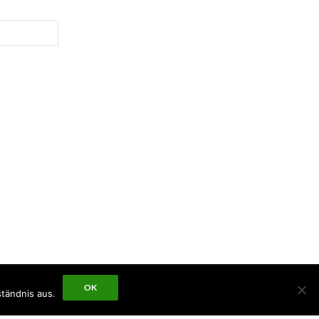
OK
tändnis aus.