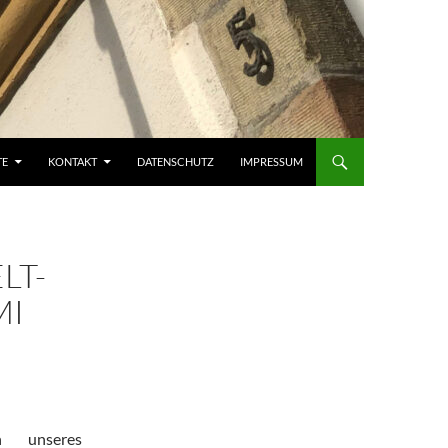
TE
KONTAKT
DATENSCHUTZ
IMPRESSUM
LT-
MI
n unseres