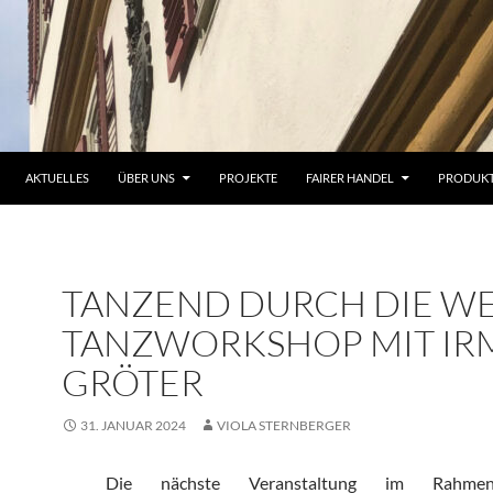
AKTUELLES
ÜBER UNS
PROJEKTE
FAIRER HANDEL
PRODUK
TANZEND DURCH DIE WE
TANZWORKSHOP MIT IR
GRÖTER
31. JANUAR 2024
VIOLA STERNBERGER
Die nächste Veranstaltung im Rahme