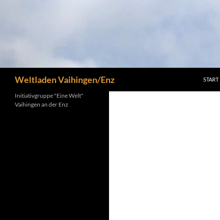
Suchen
Weltladen Vaihingen/Enz
START
Initiativgruppe "Eine Welt"
Vaihingen an der Enz