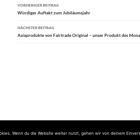
Beitragsnavigation
VORHERIGER BEITRAG
Würdiger Auftakt zum Jubiläumsjahr
NÄCHSTER BEITRAG
Asiaprodukte von Fairtrade Original – unser Produkt des Mona
kies. Wenn du die Website weiter nutzt, gehen wir von deinem Einvers