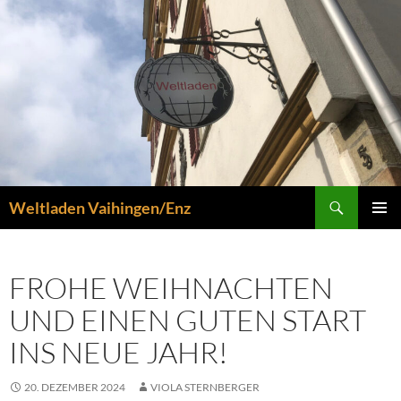
Zum
Inhalt
springen
Suchen
Weltladen Vaihingen/Enz
PRIMÄR
MENÜ
FROHE WEIHNACHTEN
UND EINEN GUTEN START
INS NEUE JAHR!
20. DEZEMBER 2024
VIOLA STERNBERGER