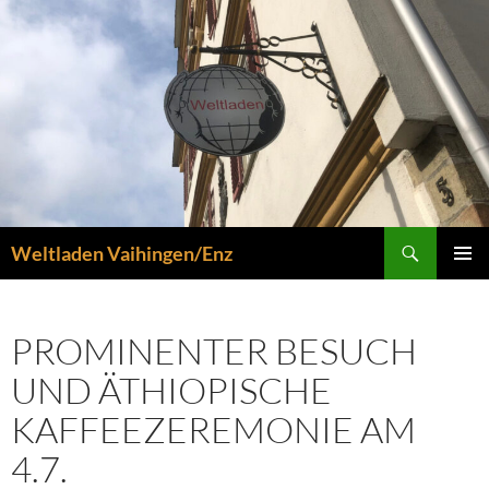
Zum
Inhalt
springen
Suchen
Weltladen Vaihingen/Enz
PRIMÄR
MENÜ
PROMINENTER BESUCH
UND ÄTHIOPISCHE
KAFFEEZEREMONIE AM
4.7.