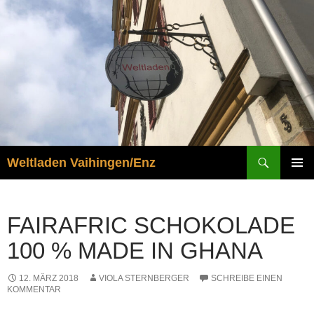
Zum
Inhalt
springen
Suchen
Weltladen Vaihingen/Enz
PRIMÄR
MENÜ
FAIRAFRIC SCHOKOLADE
100 % MADE IN GHANA
12. MÄRZ 2018
VIOLA STERNBERGER
SCHREIBE EINEN
KOMMENTAR